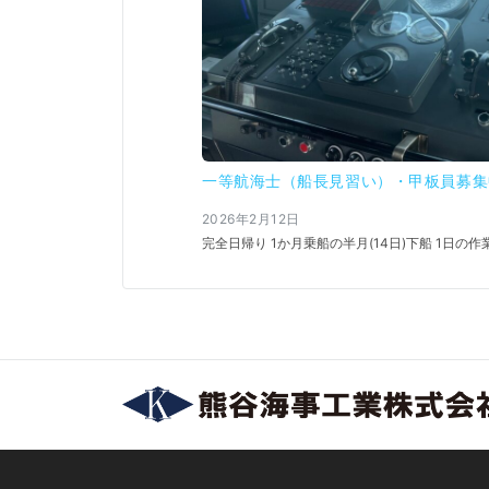
一等航海士（船長見習い）・甲板員募集
2026年2月12日
完全日帰り 1か月乗船の半月(14日)下船 1日の